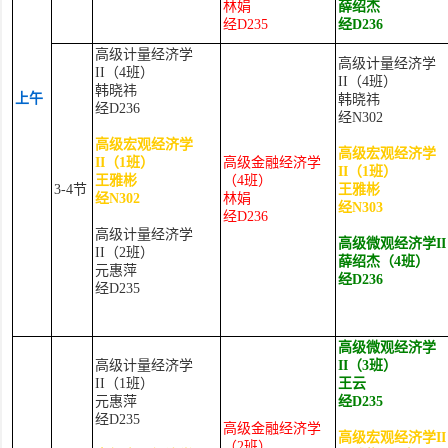
林娟
薛绍杰
经D235
经
D236
高级计量经济学
高级计量经济学
II
（
4
班）
II
（
4
班）
韩晓祎
上午
韩晓祎
经
D236
经
N302
高级宏观经济学
高级宏观经济学
II
（
1
班）
高级金融经济学
II
（
1
班）
王雅彬
（
4
班）
3-4
节
王雅彬
经
N302
林娟
经
N303
经
D236
高级计量经济学
高级微观经济学
II
II
（
2
班）
薛绍杰（
4
班）
元惠萍
经
D236
经
D235
高级微观经济学
高级计量经济学
II
（
3
班）
II
（
1
班）
王云
元惠萍
经
D235
经
D235
高级金融经济学
高级宏观经济学
II
（2班）