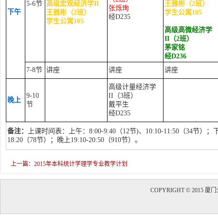
5-6
节
高级宏观经济学
II
王雅彬（
2
班）
张烁珣
下午
王雅彬（
2
班）
学生公寓
105
经D235
学生公寓
105
高级高微经济学
II
（
2
班）
茅家铭
经
D236
7-8
节
讲座
讲座
讲座
高级计量经济学
9-10
II
（
3
班）
晚上
节
戴平生
经
D235
备注：
上课时间表：上午：
8:00-9:40
（
12
节
)
、
10:10-11:50
（
34
节）；
18:20
（
78
节）；晚上
19:10-20:50
（
910
节）。
上一篇：2015年本科统计学理学专业教学计划
COPYRIGHT © 20