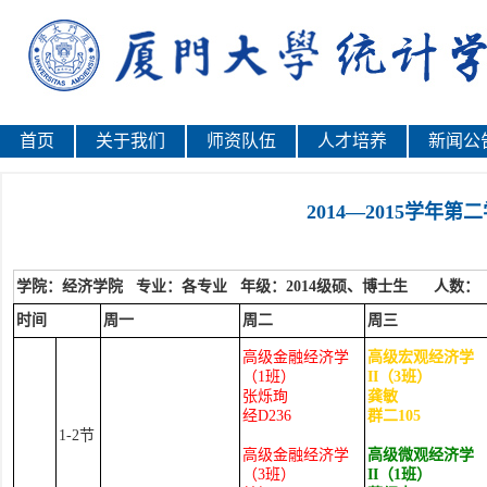
首页
关于我们
师资队伍
人才培养
新闻公
2014—2015学年
学院：经济学院
专业：各专业
年级：2014级硕、博士生
人数：
时间
周一
周二
周三
高级金融经济学
高级宏观经济学
（1班）
II
（
3
班）
张烁珣
龚敏
经D236
群二
105
1-2
节
高级金融经济学
高级微观经济学
（3班）
II
（
1
班）