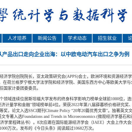
人才培养
新闻公告
学术动态
招生就业
从产品出口走向企业出海：以中欧电动汽车出口之争为例
济学院创院院长，亚太政策研究会(APPS)会士，欧洲环境和资源经济学
前，在荷兰格罗宁根大学法学院和经济学院、美国东西方中心等欧美大学
任国家计委团委委员。
领域连续位居斯坦福大学发布的终身科学影响力榜单全球前1000位，连续12年
济计量学和金融”领域榜单前4位。荣获2022年第八届薛暮桥价格研究奖、
论文入选SSCI期刊Climate Policy “20年20篇优秀文章”。独著英
oundations and Trends in Microeconomics (微观经济学基石和前沿)和N
ies（环境经济学里程碑丛书）。8次应邀在国际能源经济学会（IAEE）大会上
000万次，发布的《今日头条》阅读超过10682万次。