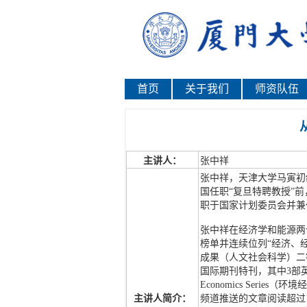
首页
关于我们
师资队伍
主讲人：
张中祥
张中祥，天津大学马寅初经
国任职“复旦特聘教授”
职于国家计划委员会并兼
张中祥在经济学和能源两个
榜单并连续位列“经济、经
成果（人文社会科学）二等奖，
国际期刊特刊，其中3部英文专著入选F
Economics Ser
主讲人简介：
频道推送的文章阅读超过1