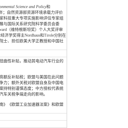
ronmental Science and Policy
和
0多年；自然资源部资源环境承载力评价
家科技重大专项实施影响评估专家组
展与国际关系研究院科学委员会委
Award（维特根斯坦奖）个人大奖评审
尔经济学奖得主Nordhaus和Tirole分别在
院士、担任欧美大学正教授和中国社
扭曲性补贴，推动其电动汽车行业的
高额反补贴税；欧盟与美国在此问题
争力；额外关税对欧盟自身及中国电
案持特别谨慎态度；中方授权代表统
汽车关税争端走向的影响。
南》《欧盟工业加速器法案》和欧盟