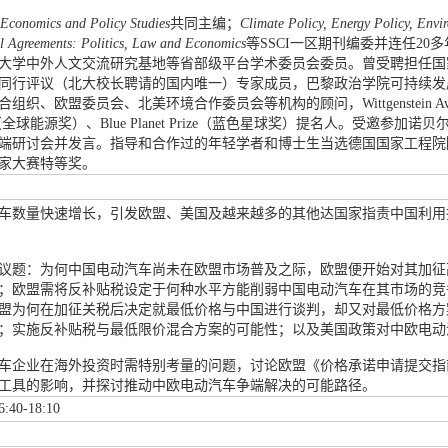
Economics and Policy Studies
共同主编；
Climate Policy, Energy Policy, Envi
l Agreements: Politics, Law and Economics
等SSCI一区期刊编委并连任2
大学中外人文交流研究基地等省部级平台学术委员会委员。曾受聘担任国
同行评议（北大校长聘请的国内唯一）专家成员，巴黎政治学院可持续发
织、欧盟委员会、北美环境合作委员会等机构的顾问，Wittgenstein 
Prize（全球能源奖）、Blue Planet Prize（蓝色星球奖）提名人。受邀参加诺贝
端研讨会并发言。指导和合作过的年轻学者和博士生当选德国国家工程院
家大赛特等奖。
车数量快速增长，引发欧盟、美国及越来越多的其他达国家指责中国利用
议题：为何中国电动汽车尚未在欧盟市场普及之际，欧盟便开始对其加征
；欧盟需将反补贴税设定于何种水平方能削弱中国电动汽车在其市场的竞
盟为何在加征关税后决定就最低价格与中国进行谈判，却又对最低价格方
；实施反补贴税与最低限价混合方案的可能性；以及美国政策对中欧电动
车企业在海外投资时需特别考量的问题，讨论欧盟《价格承诺申请提交指
工具的影响，并探讨推动中欧电动汽车争端解决的可能路径。
6:40-18:10