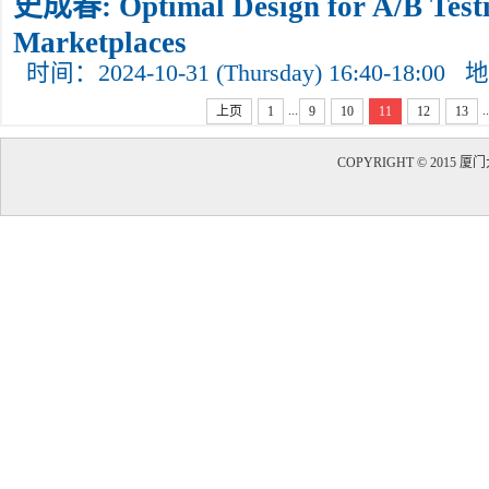
史成春: Optimal Design for A/B Testi
Marketplaces
时间：2024-10-31 (Thursday) 16:40-18:00
地
...
..
上页
1
9
10
11
12
13
COPYRIGHT © 20