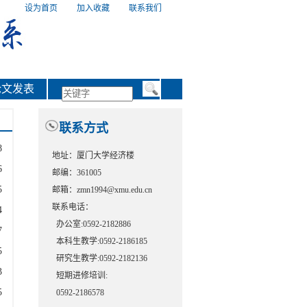
设为首页
|
加入收藏
|
联系我们
论文发表
联系方式
8
地址：厦门大学经济楼
6
邮编：361005
5
邮箱：zmn1994@xmu.edu.cn
联系电话：
4
办公室:0592-2182886
7
本科生教学:0592-2186185
5
研究生教学:0592-2182136
3
短期进修培训:
5
0592-2186578