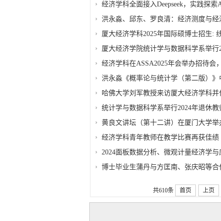
经济学科全面接入Deepseek，实践探
洪永淼、邱东、罗良清：经济测度与经
厦大经济学科2025年国际硕博士招生:
厦大经济学院统计学与数据科学系举行2
经济学科在ASSA2025年会举办招待
洪永淼《概率论与统计学（第二版）》
哈佛大学刘军教授来访厦大经济学科并
统计学与数据科学系举行2024年退休
黄良文讲坛（第十二讲）在厦门大学举
经济学科青年教师在教学比赛再获佳绩
2024面板数据分析、微观计量经济学
博士毕业生蒲丹与方匡南、张庆昭等合作的论文在J
共610条
首页
上页